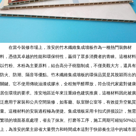
在當今裝修市場上，淮安的竹木纖維集成墻板作為一種熱門裝飾材
料，憑借其卓越的性能和環保特性，贏得了眾多消費者的青睞。這種材料
以竹粉、木粉為主要原料，結合高分子樹脂制成，不僅美觀大方，還具有
防火、防潮、隔音等優點。竹木纖維集成墻板的環保品質是其脫穎而出的
關鍵。它不使用傳統油漆或膠水，全程無甲醛釋放，符合現代家庭對健康
居住環境的要求。淮安地區近年來注重綠色建筑推廣，這種材料因此被廣
泛應用于家裝和公共空間裝修，如客廳、臥室辦公室等，有效提升空氣質
量。這種材料的安裝過程極為便捷。集成墻板采用卡扣式拼接設計，無需
繁瑣的墻面基底處理，省去了抹灰、打磨等工序，施工周期可縮短50%以
上，為淮安的業主節省大量勞力和時間成本這對于快節奏生活中的城市居