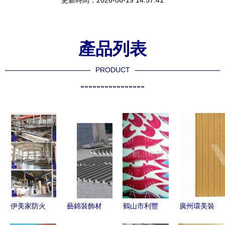
更新時間：2026-06-19 14:57:41
產品列表
PRODUCT
----------------
伊美家防火
藝錦裝飾材
鶴山市利豐
廣州環美裝
板wc901,
料廠 質量
裝飾材料塑
飾材料 熱