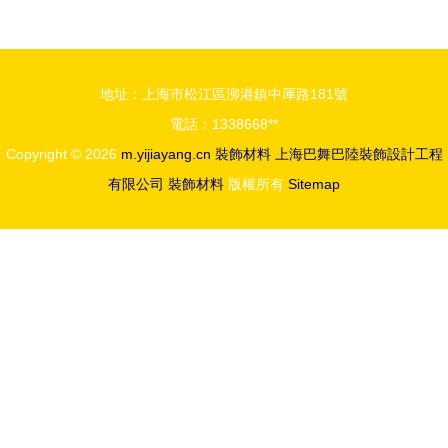
市場，各界
節能環保與
警示需警惕
時尚設計的
典范
地址：上海市松江區泖港鎮中厙路181號
電話：1338668**
Copyright © 2026
m.yijiayang.cn
裝飾材料
上海巴舞巴陸裝飾設計工程
有限公司
裝飾材料
版權所有
Sitemap