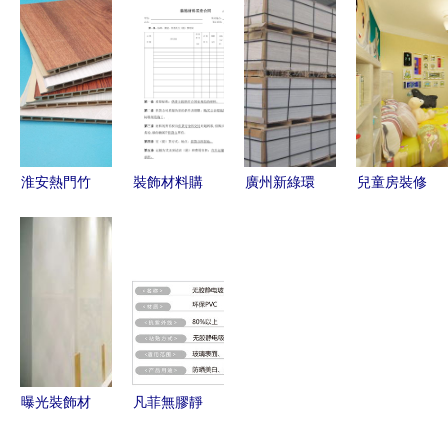
櫻桃威盛亞
上乘的EPS
料片產品全
門皮雕背景
同色耐火板
線條新品亮
覽
墻產品引領
家具
相烏魯木齊
東莞裝飾新
風尚
淮安熱門竹
裝飾材料購
廣州新綠環
兒童房裝修
木纖維集成
銷合同模板
阻燃裝飾材
材料要這樣
墻板 環保
2
料 安全與
選，守護孩
與美觀并重
美學并重的
子健康成
的現代裝飾
品質之選
長！
材料
曝光裝飾材
凡菲無膠靜
料流入澄海
電防爆窗膜